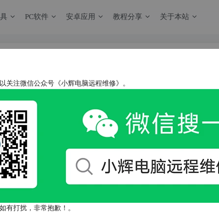
工具
PC软件
安卓应用
教程分享
关于本站
以关注微信公众号《小辉电脑远程维修》。
烈火汉化版｜ 老牌知名解压缩软件
压缩工具
6年5月20日
0
 v7.43 专业破解版
如有打扰，非常抱歉！。