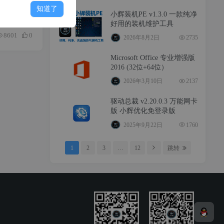
软件介绍：Bandizip是一款高效、轻量且广受好评的压缩/解压软件，支持ZIP、7Z、RAR、ISO等数十种主流格式，并具备快速拖放、自动解压及多卷压缩等实用功能。其独特的“智能解压”模式可智能识别...
知道了
小辉装机PE v1.3.0 一款纯净
好用的装机维护工具
8601
0
2026年8月2日
2735
Microsoft Office 专业增强版
2016 (32位+64位）
2026年3月10日
2137
驱动总裁 v2.20.0.3 万能网卡
版 小辉优化免登录版
2025年9月22日
1760
1
2
3
…
12
跳转