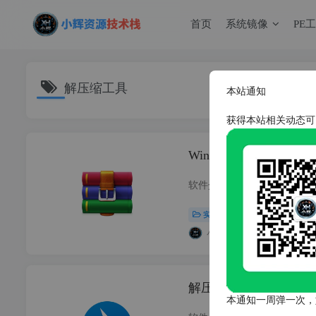
首页
系统镜像
PE
解压缩工具
本站通知
获得本站相关动态可
WinRAR v7.22 
实用工具
# 装机必备
# 解
小辉电脑远程维修
202
解压缩软件｜Bandizip
本通知一周弹一次，