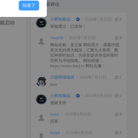
最新评论
知道了
上千种系
久化、自
小辉电脑远程维修
2026年7月25日
0
全能启动
审核通过，已添加！
chazj58
2026年7月25日
0
网站名称：茶之家 网站简介：探索中国
茶文化的博大精深，汇聚九大茶类、数
百种茶叶知识，为茶友提供专业的茶叶
百科与冲泡指南。 网站链接：
https://www.chazj.cc 网站头像：
https://www.chazj.cc/ad_img/chazj_favicon.ico
日猫咪喵喵猫
2026年7月21日
1
nice
小辉电脑远程维修
2026年6月26日
0
感谢支持
linux
2026年6月26日
0
厉害
kniph
2026年6月20日
0