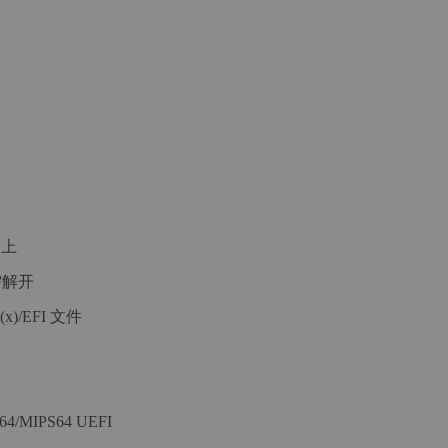
备上
无需解开
)/EFI 文件
4/MIPS64 UEFI