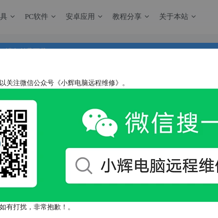
工具
PC软件
安卓应用
教程分享
关于本站
请勿付费下载！
盘下载需要付费时与本站无关！
站更新动态可以添加QQ群！
请勿付费下载！
站更新动态可以添加QQ群！
盘下载需要付费时与本站无关！
站更新动态可以添加QQ群！
以关注微信公众号《小辉电脑远程维修》。
制作工具
关注
0
11
它彻底颠覆了传统启动盘的制作方式！你不需要反复格式化U盘，也
如有打扰，非常抱歉！。
后直接把ISO、WIM、IMG、VHD(x)等各种格式的镜像文件复