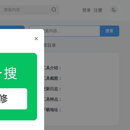
登录
注册
搜索
文章目录
工具介绍：
工具截图：
更新日志：
私信
工具特点：
2
0
下载地址：
不用折
制进去就