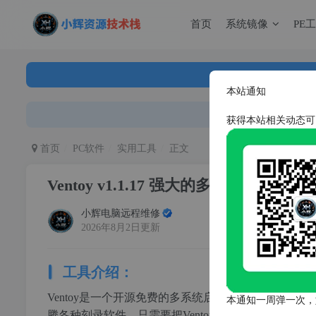
首页
系统镜像
PE
123云
获得网
获得网
本站通知
123云
获得网
获得本站相关动态可
首页
PC软件
实用工具
正文
Ventoy v1.1.17 强大的多系统启动盘
小辉电脑远程维修
2026年8月2日更新
工具介绍：
Ventoy是一个开源免费的多系统启动盘制作工具，
本通知一周弹一次，
腾各种刻录软件，只需要把Ventoy安装到U盘一次，之